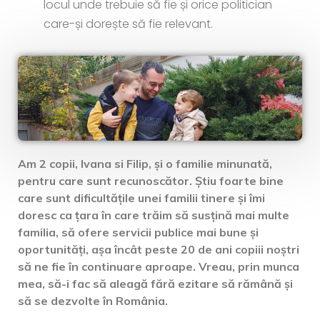
locul unde trebuie să fie și orice politician
care-și dorește să fie relevant.
Am 2 copii, Ivana si Filip, și o familie minunată,
pentru care sunt recunoscător. Știu foarte bine
care sunt dificultățile unei familii tinere și îmi
doresc ca țara în care trăim să susțină mai multe
familia, să ofere servicii publice mai bune și
oportunități, așa încât peste 20 de ani copiii noștri
să ne fie în continuare aproape. Vreau, prin munca
mea, să-i fac să aleagă fără ezitare să rămână și
să se dezvolte în România.