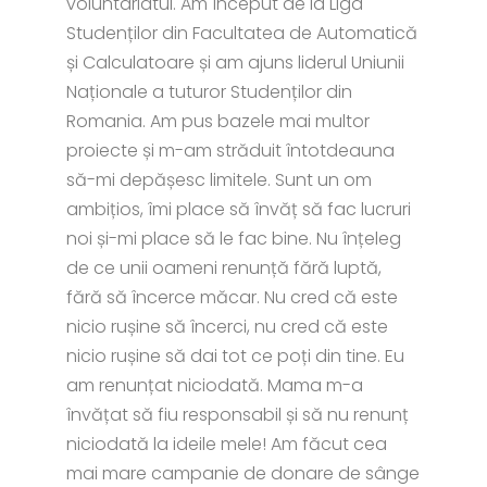
voluntariatul. Am început de la Liga
Studenților din Facultatea de Automatică
și Calculatoare și am ajuns liderul Uniunii
Naționale a tuturor Studenților din
Romania. Am pus bazele mai multor
proiecte și m-am străduit întotdeauna
să-mi depășesc limitele. Sunt un om
ambițios, îmi place să învăț să fac lucruri
noi și-mi place să le fac bine. Nu înțeleg
de ce unii oameni renunță fără luptă,
fără să încerce măcar. Nu cred că este
nicio rușine să încerci, nu cred că este
nicio rușine să dai tot ce poți din tine. Eu
am renunțat niciodată. Mama m-a
învățat să fiu responsabil și să nu renunț
niciodată la ideile mele! Am făcut cea
mai mare campanie de donare de sânge