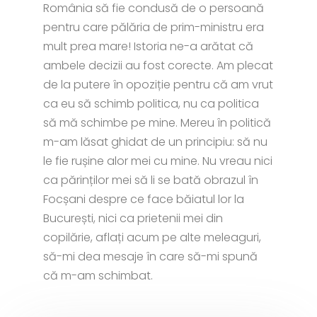
România să fie condusă de o persoană
pentru care pălăria de prim-ministru era
mult prea mare! Istoria ne-a arătat că
ambele decizii au fost corecte. Am plecat
de la putere în opoziție pentru că am vrut
ca eu să schimb politica, nu ca politica
să mă schimbe pe mine. Mereu în politică
m-am lăsat ghidat de un principiu: să nu
le fie rușine alor mei cu mine. Nu vreau nici
ca părinților mei să li se bată obrazul în
Focșani despre ce face băiatul lor la
București, nici ca prietenii mei din
copilărie, aflați acum pe alte meleaguri,
să-mi dea mesaje în care să-mi spună
că m-am schimbat.