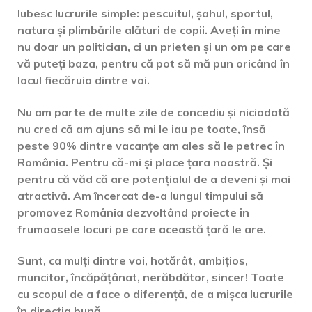
Iubesc lucrurile simple: pescuitul, șahul, sportul,
natura și plimbările alături de copii. Aveți în mine
nu doar un politician, ci un prieten și un om pe care
vă puteți baza, pentru că pot să mă pun oricând în
locul fiecăruia dintre voi.
Nu am parte de multe zile de concediu și niciodată
nu cred că am ajuns să mi le iau pe toate, însă
peste 90% dintre vacanțe am ales să le petrec în
România. Pentru că-mi și place țara noastră. Și
pentru că văd că are potențialul de a deveni și mai
atractivă. Am încercat de-a lungul timpului să
promovez România dezvoltând proiecte în
frumoasele locuri pe care această țară le are.
Sunt, ca mulți dintre voi, hotărât, ambițios,
muncitor, încăpățânat, nerăbdător, sincer! Toate
cu scopul de a face o diferență, de a mișca lucrurile
în direcția bună.