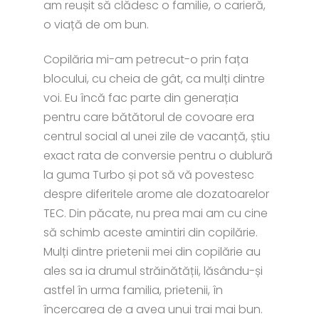
am reușit să clădesc o familie, o carieră,
o viață de om bun.
Copilăria mi-am petrecut-o prin fața
blocului, cu cheia de gât, ca mulți dintre
voi. Eu încă fac parte din generația
pentru care bătătorul de covoare era
centrul social al unei zile de vacanță, știu
exact rata de conversie pentru o dublură
la guma Turbo și pot să vă povestesc
despre diferitele arome ale dozatoarelor
TEC. Din păcate, nu prea mai am cu cine
să schimb aceste amintiri din copilărie.
Mulți dintre prietenii mei din copilărie au
ales sa ia drumul străinătății, lăsându-și
astfel în urma familia, prietenii, în
încercarea de a avea unui trai mai bun.