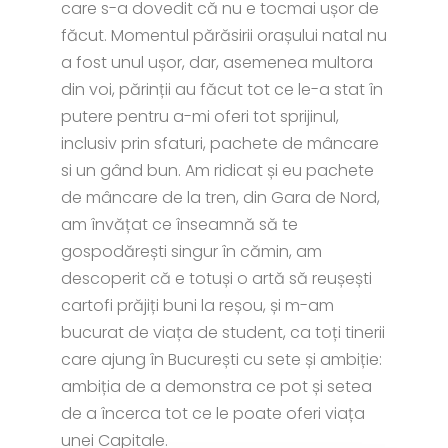
care s-a dovedit că nu e tocmai ușor de
făcut. Momentul părăsirii orașului natal nu
a fost unul ușor, dar, asemenea multora
din voi, părinții au făcut tot ce le-a stat în
putere pentru a-mi oferi tot sprijinul,
inclusiv prin sfaturi, pachete de mâncare
si un gând bun. Am ridicat și eu pachete
de mâncare de la tren, din Gara de Nord,
am învățat ce înseamnă să te
gospodărești singur în cămin, am
descoperit că e totuși o artă să reușești
cartofi prăjiți buni la reșou, și m-am
bucurat de viața de student, ca toți tinerii
care ajung în București cu sete și ambiție:
ambiția de a demonstra ce pot și setea
de a încerca tot ce le poate oferi viața
unei Capitale.