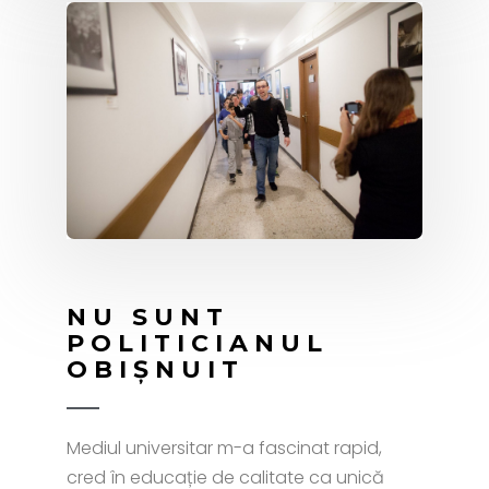
NU SUNT
POLITICIANUL
OBIȘNUIT
Mediul universitar m-a fascinat rapid,
cred în educație de calitate ca unică