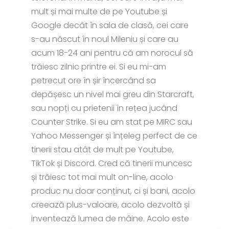
mult și mai multe de pe Youtube și
Google decât în sala de clasă, cei care
s-au născut în noul Mileniu și care au
acum 18-24 ani pentru că am norocul să
trăiesc zilnic printre ei. Si eu mi-am
petrecut ore în șir încercând sa
depășesc un nivel mai greu din Starcraft,
sau nopți cu prietenii în rețea jucând
Counter Strike. Si eu am stat pe MIRC sau
Yahoo Messenger și înțeleg perfect de ce
tinerii stau atât de mult pe Youtube,
TikTok și Discord. Cred că tinerii muncesc
și trăiesc tot mai mult on-line, acolo
produc nu doar conținut, ci și bani, acolo
creează plus-valoare, acolo dezvoltă și
inventează lumea de mâine. Acolo este