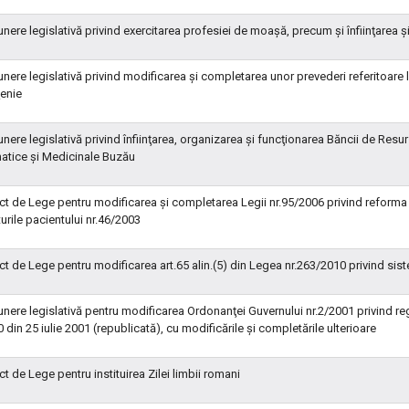
nere legislativă privind exercitarea profesiei de moaşă, precum şi înfiinţarea 
nere legislativă privind modificarea şi completarea unor prevederi referitoare l
enie
nere legislativă privind înfiinţarea, organizarea şi funcţionarea Băncii de Resu
atice şi Medicinale Buzău
ct de Lege pentru modificarea şi completarea Legii nr.95/2006 privind reforma 
urile pacientului nr.46/2003
ct de Lege pentru modificarea art.65 alin.(5) din Legea nr.263/2010 privind sist
nere legislativă pentru modificarea Ordonanţei Guvernului nr.2/2001 privind regim
0 din 25 iulie 2001 (republicată), cu modificările şi completările ulterioare
ct de Lege pentru instituirea Zilei limbii romani