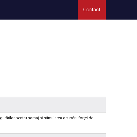
Contact
urărilor pentru şomaj şi stimularea ocupării forţei de