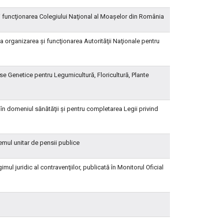
şi funcţionarea Colegiului Naţional al Moaşelor din România
a organizarea şi funcţionarea Autorităţii Naţionale pentru
rse Genetice pentru Legumicultură, Floricultură, Plante
în domeniul sănătăţii şi pentru completarea Legii privind
emul unitar de pensii publice
ul juridic al contravenţiilor, publicată în Monitorul Oficial