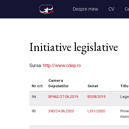
Despre mine
CV
Ce
Initiative legislative
Sursa:
http://www.cdep.ro
Camera
Nr.crt.
Deputatilor
Senat
Titlu
94.
BP462/27.06.2019
B338/2019
Legea
93.
390/24.06.2020
L331/2020
Proie
mun