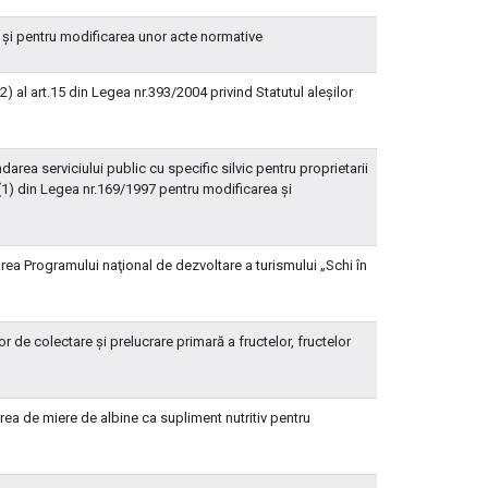
A. şi pentru modificarea unor acte normative
.(2) al art.15 din Legea nr.393/2004 privind Statutul aleşilor
rea serviciului public cu specific silvic pentru proprietarii
n.(1) din Legea nr.169/1997 pentru modificarea şi
ea Programului naţional de dezvoltare a turismului „Schi în
r de colectare şi prelucrare primară a fructelor, fructelor
ea de miere de albine ca supliment nutritiv pentru