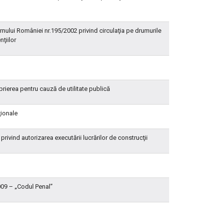
nului României nr.195/2002 privind circulaţia pe drumurile
nţiilor
rierea pentru cauză de utilitate publică
ţionale
rivind autorizarea executării lucrărilor de construcţii
009 – „Codul Penal”