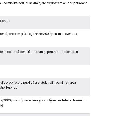
 au comis infracţiuni sexuale, de exploatare a unor persoane
ctorului
enal, precum şi a Legii nr.78/2000 pentru prevenirea,
 de procedură penală, precum şi pentru modificarea şi
ui”, proprietate publică a statului, din administrarea
ţiei Publice
7/2000 privind prevenirea şi sancţionarea tuturor formelor
aţi