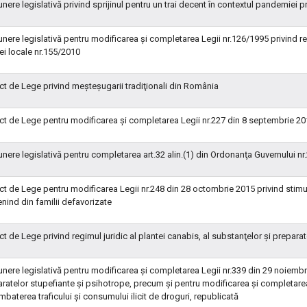
nere legislativă privind sprijinul pentru un trai decent în contextul pandemie
nere legislativă pentru modificarea şi completarea Legii nr.126/1995 privind re
iei locale nr.155/2010
ct de Lege privind meşteşugarii tradiţionali din România
ct de Lege pentru modificarea şi completarea Legii nr.227 din 8 septembrie 201
nere legislativă pentru completarea art.32 alin.(1) din Ordonanţa Guvernului nr.2
ct de Lege pentru modificarea Legii nr.248 din 28 octombrie 2015 privind stimula
nind din familii defavorizate
ct de Lege privind regimul juridic al plantei canabis, al substanţelor şi prepara
nere legislativă pentru modificarea şi completarea Legii nr.339 din 29 noiembrie
ratelor stupefiante şi psihotrope, precum şi pentru modificarea şi completarea 
mbaterea traficului şi consumului ilicit de droguri, republicată