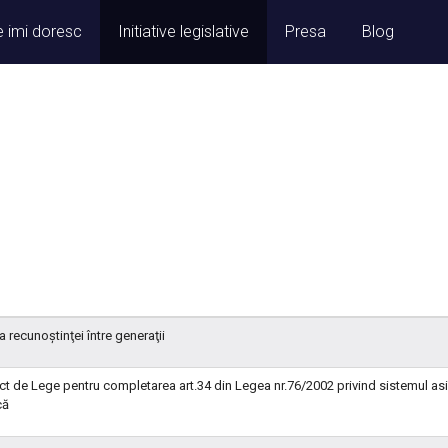
 imi doresc
Initiative legislative
Presa
Blog
 recunoştinţei între generaţii
ct de Lege pentru completarea art.34 din Legea nr.76/2002 privind sistemul asig
că