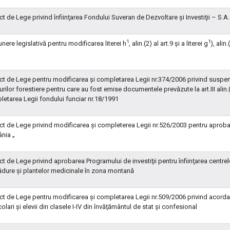
ct de Lege privind înfiinţarea Fondului Suveran de Dezvoltare şi Investiţii – S.
1
1
nere legislativă pentru modificarea literei h
, alin.(2) al art.9 şi a literei g
), alin
i
ct de Lege pentru modificarea şi completarea Legii nr.374/2006 privind suspenda
urilor forestiere pentru care au fost emise documentele prevăzute la art.III ali
etarea Legii fondului funciar nr.18/1991
ct de Lege privind modificarea şi completerea Legii nr.526/2003 pentru aprobar
nia „
ct de Lege privind aprobarea Programului de investiţii pentru înfiinţarea centrelo
dure şi plantelor medicinale în zona montană
ct de Lege pentru modificarea şi completarea Legii nr.509/2006 privind acordar
olari şi elevii din clasele I-IV din învăţământul de stat şi confesional