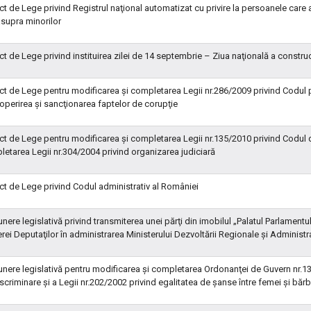
ct de Lege privind Registrul naţional automatizat cu privire la persoanele care
supra minorilor
ct de Lege privind instituirea zilei de 14 septembrie – Ziua naţională a constru
ct de Lege pentru modificarea şi completarea Legii nr.286/2009 privind Codul p
perirea şi sancţionarea faptelor de corupţie
ct de Lege pentru modificarea şi completarea Legii nr.135/2010 privind Codul
etarea Legii nr.304/2004 privind organizarea judiciară
ct de Lege privind Codul administrativ al României
nere legislativă privind transmiterea unei părţi din imobilul „Palatul Parlamentul
ei Deputaţilor în administrarea Ministerului Dezvoltării Regionale şi Administra
nere legislativă pentru modificarea şi completarea Ordonanţei de Guvern nr.13
scriminare şi a Legii nr.202/2002 privind egalitatea de şanse între femei şi bărb