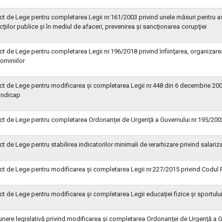
ct de Lege pentru completarea Legii nr.161/2003 privind unele măsuri pentru asi
cţiilor publice şi în mediul de afaceri, prevenirea şi sancţionarea corupţiei
ct de Lege pentru completarea Legii nr.196/2018 privind înfiinţarea, organizarea
ominiilor
ct de Lege pentru modificarea şi completarea Legii nr.448 din 6 decembrie 200
andicap
ct de Lege pentru completarea Ordonanţei de Urgenţă a Guvernului nr.195/2002 
ct de Lege pentru stabilirea indicatorilor minimali de ierarhizare privind salar
ct de Lege pentru modificarea şi completarea Legii nr.227/2015 privind Codul 
ct de Lege pentru modificarea şi completarea Legii educaţiei fizice şi sportulu
nere legislativă privind modificarea şi completarea Ordonanţei de Urgenţă a Guv