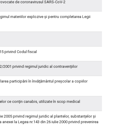
i provocate de coronavirusul SARS-CoV-2
gimul materiilor explozive şi pentru completarea Legii
5 privind Codul fiscal
/2001 privind regimul juridic al contravenţiilor
rea participării în învăţământul preşcolar a copiilor
telor ce conţin canabis, utilizate în scop medical
 2005 privind regimul juridic al plantelor, substanţelor şi
anexei la Legea nr.143 din 26 iulie 2000 privind prevenirea