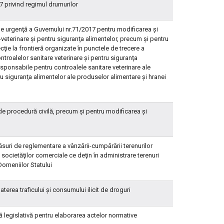
 privind regimul drumurilor
e urgenţă a Guvernului nr.71/2017 pentru modificarea şi
veterinare şi pentru siguranţa alimentelor, precum şi pentru
ie la frontieră organizate în punctele de trecere a
controalelor sanitare veterinare şi pentru siguranţa
responsabile pentru controalele sanitare veterinare ale
ntru siguranţa alimentelor ale produselor alimentare şi hranei
de procedură civilă, precum şi pentru modificarea şi
suri de reglementare a vânzării-cumpărării terenurilor
a societăţilor comerciale ce deţin în administrare terenuri
 Domeniilor Statului
erea traficului şi consumului ilicit de droguri
ă legislativă pentru elaborarea actelor normative