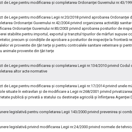
ct de Lege pentru modificarea şi completarea Ordonanţei Guvernului nr.43/1997
ct de Lege pentru modificarea Legii nr.20/2018 privind aprobarea Ordonanţei d
etarea Ordonanţei Guvernului nr.42/2004 privind organizarea activităţii sanitar-
icarea Ordonanţei Guvernului nr.83/2003 privind aprobarea posturilor de inspecţ
ierei stabilite pentru importul, exportul şi tranzitul tipurilor de mărfuri supuse 
ntelor, precum şi condiţiile de aprobare a posturilor de inspecţie la frontieră 
lelor vii provenite din ţări terţe şi pentru controalele sanitare veterinare şi pe
u animale provenite din ţări terţe
ct de Lege pentru modificarea şi completarea Legii nr.134/2010 privind Codul 
etarea altor acte normative
ct de Lege pentru modificarea şi completarea Legii nr.17/2014 privind unele mă
ole situate în extravilan şi de modificare a Legii nr.268/2001 privind privatizare
ietate publică şi privată a statului cu destinaţie agricolă şi înfiinţarea Agenţiei
nere legislativă pentru completarea Legii 143/2000 privind prevenirea şi combat
nere legislativă privind modificarea Legii nr.24/2000 privind normele de tehnic