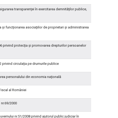
gurarea transparenţei în exercitarea demnităţilor publice,
 şi funcţionarea asociaţiilor de proprietari şi administrarea
6 privind protecţia şi promovarea drepturilor persoanelor
privind circulaţia pe drumurile publice
izarea personalului din economia naţională
Fiscal al României
i nr.69/2000
ernului nr.51/2008 privind ajutorul public judiciar în