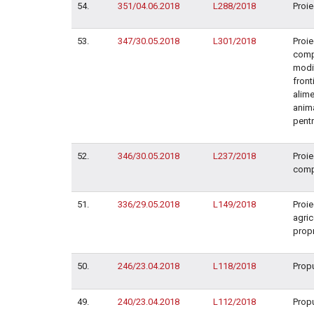
54.
351/04.06.2018
L288/2018
Proie
53.
347/30.05.2018
L301/2018
Proie
compl
modif
front
alime
anima
pentr
52.
346/30.05.2018
L237/2018
Proie
compl
51.
336/29.05.2018
L149/2018
Proie
agric
propr
50.
246/23.04.2018
L118/2018
Propu
49.
240/23.04.2018
L112/2018
Propu