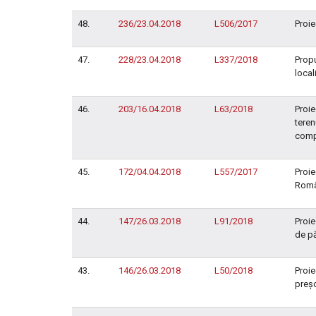
48.
236/23.04.2018
L506/2017
Proie
47.
228/23.04.2018
L337/2018
Propu
local
46.
203/16.04.2018
L63/2018
Proie
teren
compl
45.
172/04.04.2018
L557/2017
Proie
Româ
44.
147/26.03.2018
L91/2018
Proie
de pă
43.
146/26.03.2018
L50/2018
Proie
preşc