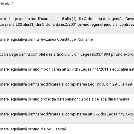
ie civilă
ct de Lege pentru modificarea art.118 alin.(1) din Ordonanţa de urgenţă a Guver
ce şi al art.32 alin.(1) din Ordonanţa nr.2/2001 privind regimul juridic al contrave
nere legislativă pentru revizuirea Constituţiei României
ct de Lege pentru completarea articolului 5 din Legea nr.33/1994 privind exprop
nere legislativă privind modificarea art.277 din Legea nr.1/2011 a educaţiei na
nere legislativă pentru modificarea şi completarea Legii nr.50 din 29 iulie 1991 p
nere legislativă privind protecţia persoanelor cu boală celiacă din România
nere legislativă pentru modificarea şi completarea art.372 din Legea nr.286/2
nere legislativă privind dialogul social