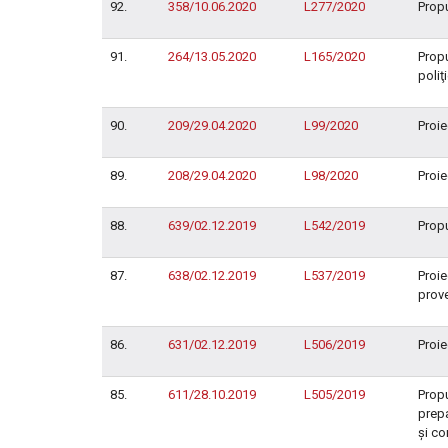
92.
358/10.06.2020
L277/2020
Propu
91.
264/13.05.2020
L165/2020
Propu
poliţ
90.
209/29.04.2020
L99/2020
Proie
89.
208/29.04.2020
L98/2020
Proie
88.
639/02.12.2019
L542/2019
Propu
87.
638/02.12.2019
L537/2019
Proie
prove
86.
631/02.12.2019
L506/2019
Proie
85.
611/28.10.2019
L505/2019
Propu
prepa
şi co