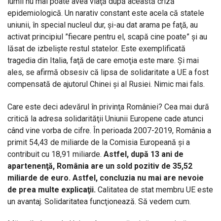
lumii nu mai poate avea viaţă după această criză
epidemiologică. Un narativ constant este acela că statele
uniunii, în special nucleul dur, şi-au dat arama pe faţă, au
activat principiul ”fiecare pentru el, scapă cine poate” şi au
lăsat de izbelişte restul statelor. Este exemplificată
tragedia din Italia, faţă de care emoţia este mare. Şi mai
ales, se afirmă obsesiv că lipsa de solidaritate a UE a fost
compensată de ajutorul Chinei şi al Rusiei. Nimic mai fals.
Care este deci adevărul în privinţa României? Cea mai dură
critică la adresa solidarităţii Uniunii Europene cade atunci
când vine vorba de cifre. În perioada 2007-2019, România a
primit 54,43 de miliarde de la Comisia Europeană şi a
contribuit cu 18,91 miliarde.
Astfel, după 13 ani de
apartenenţă, România are un sold pozitiv de 35,52
miliarde de euro. Astfel, concluzia nu mai are nevoie
de prea multe explicaţii.
Calitatea de stat membru UE este
un avantaj. Solidaritatea funcţionează. Să vedem cum.