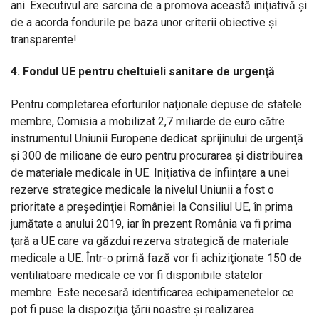
ani. Executivul are sarcina de a promova această iniţiativă şi
de a acorda fondurile pe baza unor criterii obiective şi
transparente!
4. Fondul UE pentru cheltuieli sanitare de urgenţă
Pentru completarea eforturilor naţionale depuse de statele
membre, Comisia a mobilizat 2,7 miliarde de euro către
instrumentul Uniunii Europene dedicat sprijinului de urgenţă
şi 300 de milioane de euro pentru procurarea şi distribuirea
de materiale medicale în UE. Iniţiativa de înfiinţare a unei
rezerve strategice medicale la nivelul Uniunii a fost o
prioritate a preşedinţiei României la Consiliul UE, în prima
jumătate a anului 2019, iar în prezent România va fi prima
ţară a UE care va găzdui rezerva strategică de materiale
medicale a UE. Într-o primă fază vor fi achiziţionate 150 de
ventiliatoare medicale ce vor fi disponibile statelor
membre. Este necesară identificarea echipamenetelor ce
pot fi puse la dispoziţia ţării noastre şi realizarea