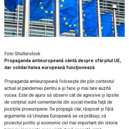
Foto Shutterstock
Propaganda antieuropeană cântă despre sfârşitul UE,
dar solidaritatea europeană funcţionează
Propaganda antieuropeană foloseşte din plin contextul
actual al pandemiei pentru a-şi face şi mai tare auzită
vocea. Este de ajuns să observi cât de agresive şi lipsite
de conţinut sunt comentariile din social-media faţă de
poziţiile proeuropene. Se propagă clar, răspicat şi fără
argumente că Uniunea Europeană se va prăbuşi, că
proiectul politic şi economic cel mai important din istoria