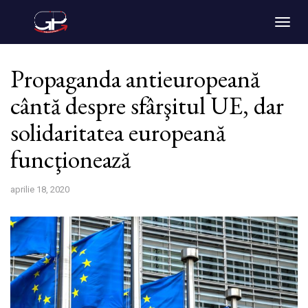
Togg
navig
Propaganda antieuropeană
cântă despre sfârşitul UE, dar
solidaritatea europeană
funcţionează
aprilie 18, 2020