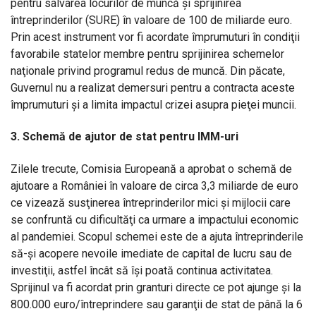
pentru salvarea locurilor de muncă şi sprijinirea
întreprinderilor (SURE) în valoare de 100 de miliarde euro.
Prin acest instrument vor fi acordate împrumuturi în condiţii
favorabile statelor membre pentru sprijinirea schemelor
naţionale privind programul redus de muncă. Din păcate,
Guvernul nu a realizat demersuri pentru a contracta aceste
împrumuturi şi a limita impactul crizei asupra pieţei muncii.
3. Schemă de ajutor de stat pentru IMM-uri
Zilele trecute, Comisia Europeană a aprobat o schemă de
ajutoare a României în valoare de circa 3,3 miliarde de euro
ce vizează susţinerea întreprinderilor mici şi mijlocii care
se confruntă cu dificultăţi ca urmare a impactului economic
al pandemiei. Scopul schemei este de a ajuta întreprinderile
să-şi acopere nevoile imediate de capital de lucru sau de
investiţii, astfel încât să îşi poată continua activitatea.
Sprijinul va fi acordat prin granturi directe ce pot ajunge şi la
800.000 euro/întreprindere sau garanţii de stat de până la 6